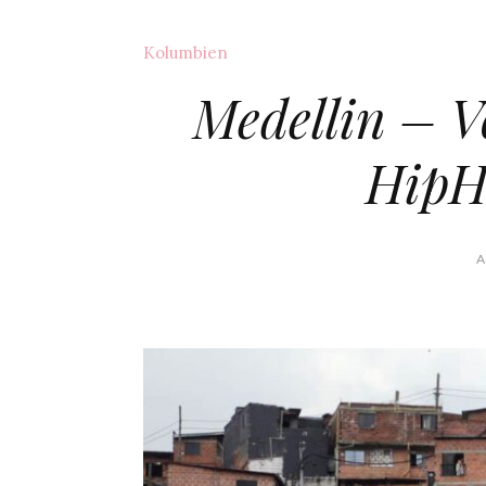
Kolumbien
Medellin – V
HipH
A