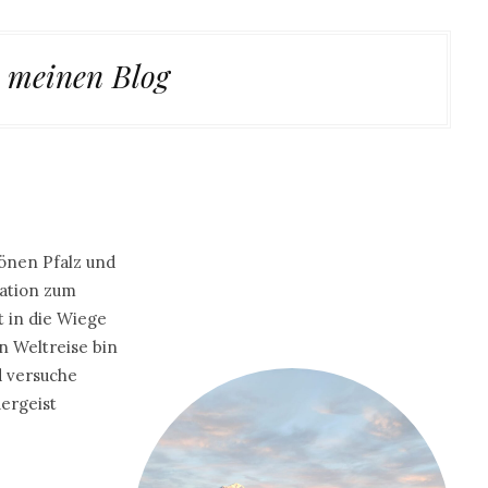
 meinen Blog
önen Pfalz und
nation zum
t in die Wiege
 Weltreise bin
d versuche
ergeist