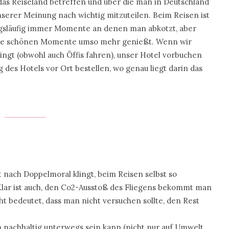
das Reiseland betreffen und über die man in Deutschland
serer Meinung nach wichtig mitzuteilen. Beim Reisen ist
wangsläufig immer Momente an denen man abkotzt, aber
 die schönen Momente umso mehr genießt. Wenn wir
ingt (obwohl auch Öffis fahren), unser Hotel vorbuchen
 des Hotels vor Ort bestellen, wo genau liegt darin das
 nach Doppelmoral klingt, beim Reisen selbst so
 Klar ist auch, den Co2-Ausstoß des Fliegens bekommt man
t bedeutet, dass man nicht versuchen sollte, den Rest
.
an nachhaltig unterwegs sein kann (nicht nur auf Umwelt