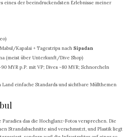
es eines der beeindruckendsten Erlebnisse meiner
eo)
 Mabul/Kapalai + Tagestrips nach
Sipadan
na (meist über Unterkunft/Dive Shop)
90 MYR p.P. mit VP; Dives ~80 MYR; Schnorcheln
n Land einfache Standards und sichtbare Müllthemen
abul
che Paradies das die Hochglanz-Fotos versprechen. Die
chen Strandabschnitte sind verschmutzt, und Plastik liegt
eressiert, sondern weil die Infrastruktur auf einer so