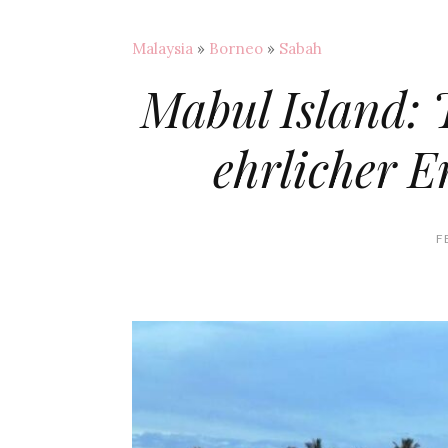
Malaysia
»
Borneo
»
Sabah
Mabul Island:
ehrlicher E
F