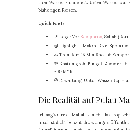
über Wasser zumindest. Unter Wasser war 
bisherigen Reisen.
Quick Facts
📍 Lage: Vor
Semporna
, Sabah (Born
🤿 Highlights: Makro-Dive-Spots um
🚤 Transfer: 45 Min Boot ab Sempor
💸 Kosten grob: Budget-Zimmer ab ~
~30 MYR
🧭 Erwartung: Unter Wasser top – a
Die Realität auf Pulau M
Ich sag’s direkt: Mabul ist nicht das tropis
Insel ist dicht bebaut, die wenigen öffentli
überall herum — nicht weil es niemanden int