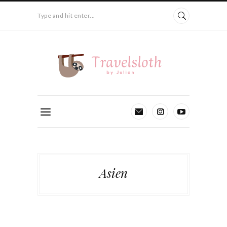
Type and hit enter...
Asien