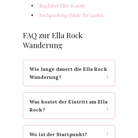
Zugfahrt Ella–Kandy
Backpacking Guide Sri Lanka
FAQ zur Ella Rock
Wanderung
Wie lange dauert die Ella Rock
Wanderung?
Plane 3–4,5 Stunden insgesamt
Was kostet der Eintritt am Ella
ein. Für Sonnenaufgang zusätzlich
Rock?
Zeitpuffer einplanen — lieber zu
früh oben als zu spät.
Am Viewpoint oben werden 930
Wo ist der Startpunkt?
LKR (~3 €) pro Person kassiert.