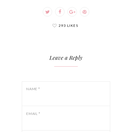
dem Trail vorkommen. Lange
Socken über die Hose ziehen hilft.
Kein Grund zur Panik, aber gut
293 LIKES
vorbereitet sein.
Leave a Reply
NAME
*
EMAIL
*