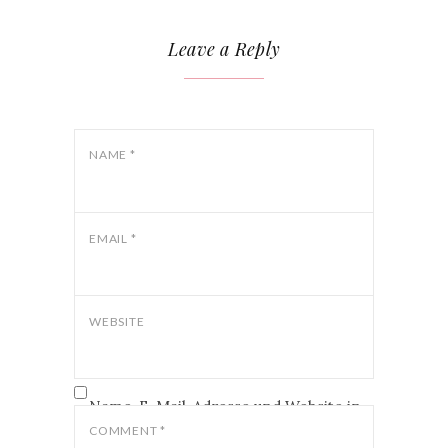
Leave a Reply
NAME
*
EMAIL
*
WEBSITE
Name, E-Mail-Adresse und Website in
diesem Browser für meinen nächsten
COMMENT
*