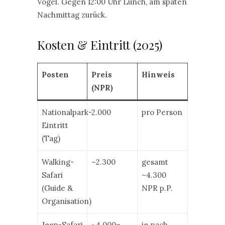
Vögel. Gegen 12:00 Uhr Lunch, am späten
Nachmittag zurück.
Kosten & Eintritt (2025)
Posten
Preis
Hinweis
(NPR)
Nationalpark-
2.000
pro Person
Eintritt
(Tag)
Walking-
~2.300
gesamt
Safari
~4.300
(Guide &
NPR p.P.
Organisation)
Jeep-Safari
~4.000–
je nach