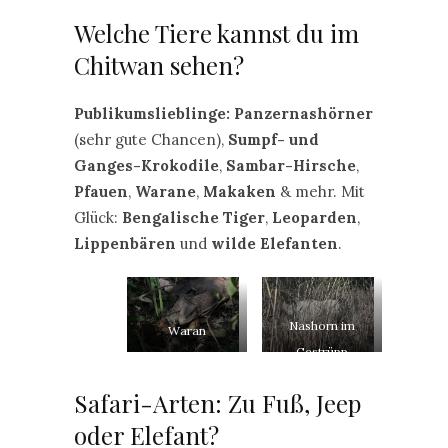
Welche Tiere kannst du im
Chitwan sehen?
Publikumslieblinge:
Panzernashörner
(sehr gute Chancen),
Sumpf- und
Ganges-Krokodile
,
Sambar-Hirsche
,
Pfauen
,
Warane
,
Makaken
& mehr. Mit
Glück:
Bengalische Tiger
,
Leoparden
,
Lippenbären
und
wilde Elefanten
.
Nashorn im
Waran
Gestrüpp
Safari-Arten: Zu Fuß, Jeep
oder Elefant?