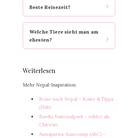
Beste Reisezeit?
Eintritt (Richtwert), Jeep geteilt
ähnlich. Preise schwanken nach
Saison/Gruppe.
Okt–Dez & Feb–Apr. In der
Welche Tiere sieht man am
Regenzeit heiß/feucht und Wege
ehesten?
matschig.
Nashörner, Krokodile, Hirsche,
Vögel; mit Glück Tiger,
Weiterlesen
Lippenbären, Elefanten.
Mehr Nepal-Inspiration:
Reise nach Nepal – Route & Tipps
(Hub)
Bardia Nationalpark – wilder als
Chitwan
Annapurna-Basecamp (ABC) –