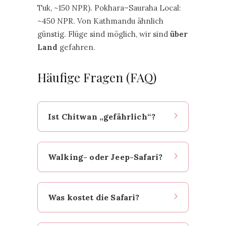
Tuk, ~150 NPR). Pokhara–Sauraha Local:
~450 NPR. Von Kathmandu ähnlich
günstig. Flüge sind möglich, wir sind
über
Land
gefahren.
Häufige Fragen (FAQ)
Ist Chitwan „gefährlich“?
Es bleibt Wildnis. Mit erfahrenen
Walking- oder Jeep-Safari?
Guides, Abstand & ruhigem
Verhalten ist das Risiko
kalkulierbar. Briefing befolgen –
Für Nähe & Ruhe: Walking. Für
dann überwiegt das Erlebnis.
Was kostet die Safari?
Komfort & kurze Zeitfenster:
Jeep. Elefantenritte: bitte
vermeiden.
Walking ~4.300 NPR p.P. inkl.