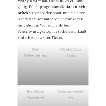
VND (~5 €)
— das Ticket ist 24 Stunden
gültig. Pflichtprogramm: die
Japanische
Brücke
, Symbol der Stadt, und die alten
Handelshäuser mit ihren verwinkelten
Innenhöfen. Wer mehr als fünf
Sehenswürdigkeiten besuchen will, kauft
einfach ein zweites Ticket.
Altes
Die japanische
Kaufmannshaus
Brücke
Abendliches
Laternen von Hoi
Streetfood
An