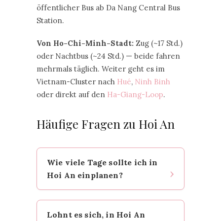
öffentlicher Bus ab Da Nang Central Bus
Station.
Von Ho-Chi-Minh-Stadt:
Zug (~17 Std.)
oder Nachtbus (~24 Std.) — beide fahren
mehrmals täglich. Weiter geht es im
Vietnam-Cluster nach
Hué
,
Ninh Binh
oder direkt auf den
Ha-Giang-Loop
.
Häufige Fragen zu Hoi An
Wie viele Tage sollte ich in
Hoi An einplanen?
Mindestens vier Tage. In drei
Lohnt es sich, in Hoi An
Tagen schafft man die Highlights,