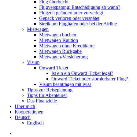
Flug überbucht
Flugverspätung: Entschädigung ab wann?
Flugzeit geändert oder vorverlegt
Gepäck verloren oder verspätet
Streik am Flughafen oder bei der Airline
Mietwagen
Mietwagen buchen
Mietwagen-Kaution
Mietwagen ohne Kreditkarte
Mietwagen Rückgabe
Mietwagen-Versicherung
Visum
Onward Ticket
Ist ein ein Onward-Ticket legal?
Onward Ticket oder stornierbarer Flug?
Visum beantragen mit ivisa
Tipps zur Reiseplanung
Tipps für Abenteurer
Das Finanzielle
Über mich
Kooperationen
Deutsch
Englisch