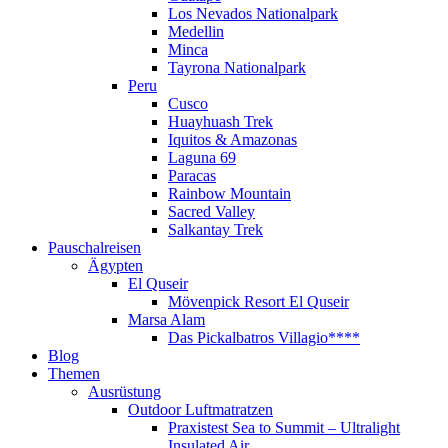
Los Nevados Nationalpark
Medellin
Minca
Tayrona Nationalpark
Peru
Cusco
Huayhuash Trek
Iquitos & Amazonas
Laguna 69
Paracas
Rainbow Mountain
Sacred Valley
Salkantay Trek
Pauschalreisen
Ägypten
El Quseir
Mövenpick Resort El Quseir
Marsa Alam
Das Pickalbatros Villagio****
Blog
Themen
Ausrüstung
Outdoor Luftmatratzen
Praxistest Sea to Summit – Ultralight
Insulated Air