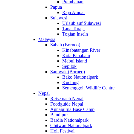
Prambanan
Papua
Raja Ampat
Sulawesi
Urlaub auf Sulawesi
Tana Toraja
Togian Inseln
Malaysia
Sabah (Borneo)
Kinabatangan River
Kota Kinabalu
Mabul Island
Sepilok
Sarawak (Borneo)
Bako Nationalpark
Kuching
Semenggoh Wildlife Centre
Nepal
Reise nach Nepal
Foodguide Nepal
Annapurna Base Camp
Bandipur
Bardia Nationalpark
Chitwan Nationalpark
Holi Festival