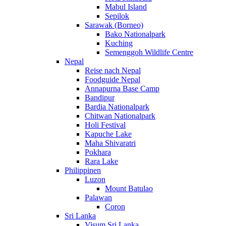
Mabul Island
Sepilok
Sarawak (Borneo)
Bako Nationalpark
Kuching
Semenggoh Wildlife Centre
Nepal
Reise nach Nepal
Foodguide Nepal
Annapurna Base Camp
Bandipur
Bardia Nationalpark
Chitwan Nationalpark
Holi Festival
Kapuche Lake
Maha Shivaratri
Pokhara
Rara Lake
Philippinen
Luzon
Mount Batulao
Palawan
Coron
Sri Lanka
Visum Sri Lanka