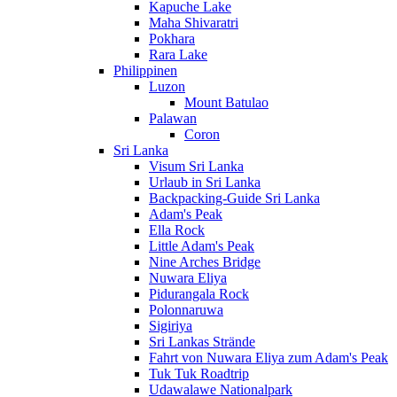
Kapuche Lake
Maha Shivaratri
Pokhara
Rara Lake
Philippinen
Luzon
Mount Batulao
Palawan
Coron
Sri Lanka
Visum Sri Lanka
Urlaub in Sri Lanka
Backpacking-Guide Sri Lanka
Adam's Peak
Ella Rock
Little Adam's Peak
Nine Arches Bridge
Nuwara Eliya
Pidurangala Rock
Polonnaruwa
Sigiriya
Sri Lankas Strände
Fahrt von Nuwara Eliya zum Adam's Peak
Tuk Tuk Roadtrip
Udawalawe Nationalpark