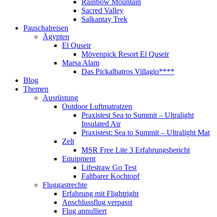
Rainbow Mountain
Sacred Valley
Salkantay Trek
Pauschalreisen
Ägypten
El Quseir
Mövenpick Resort El Quseir
Marsa Alam
Das Pickalbatros Villagio****
Blog
Themen
Ausrüstung
Outdoor Luftmatratzen
Praxistest Sea to Summit – Ultralight
Insulated Air
Praxistest: Sea to Summit – Ultralight Mat
Zelt
MSR Free Lite 3 Erfahrungsbericht
Equipment
Lifestraw Go Test
Faltbarer Kochtopf
Fluggastrechte
Erfahrung mit Flightright
Anschlussflug verpasst
Flug annulliert