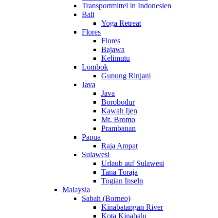
Transportmittel in Indonesien
Bali
Yoga Retreat
Flores
Flores
Bajawa
Kelimutu
Lombok
Gunung Rinjani
Java
Java
Borobodur
Kawah Ijen
Mt. Bromo
Prambanan
Papua
Raja Ampat
Sulawesi
Urlaub auf Sulawesi
Tana Toraja
Togian Inseln
Malaysia
Sabah (Borneo)
Kinabatangan River
Kota Kinabalu