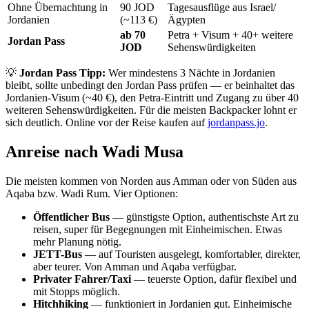
Ohne Übernachtung in
90 JOD
Tagesausflüge aus Israel/
Jordanien
(~113 €)
Ägypten
ab 70
Petra + Visum + 40+ weitere
Jordan Pass
JOD
Sehenswürdigkeiten
💡
Jordan Pass Tipp:
Wer mindestens 3 Nächte in Jordanien
bleibt, sollte unbedingt den Jordan Pass prüfen — er beinhaltet das
Jordanien-Visum (~40 €), den Petra-Eintritt und Zugang zu über 40
weiteren Sehenswürdigkeiten. Für die meisten Backpacker lohnt er
sich deutlich. Online vor der Reise kaufen auf
jordanpass.jo
.
Anreise nach Wadi Musa
Die meisten kommen von Norden aus Amman oder von Süden aus
Aqaba bzw. Wadi Rum. Vier Optionen:
Öffentlicher Bus
— günstigste Option, authentischste Art zu
reisen, super für Begegnungen mit Einheimischen. Etwas
mehr Planung nötig.
JETT-Bus
— auf Touristen ausgelegt, komfortabler, direkter,
aber teurer. Von Amman und Aqaba verfügbar.
Privater Fahrer/Taxi
— teuerste Option, dafür flexibel und
mit Stopps möglich.
Hitchhiking
— funktioniert in Jordanien gut. Einheimische