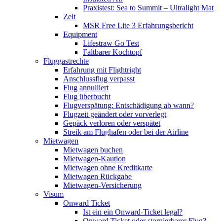
Praxistest: Sea to Summit – Ultralight Mat
Zelt
MSR Free Lite 3 Erfahrungsbericht
Equipment
Lifestraw Go Test
Faltbarer Kochtopf
Fluggastrechte
Erfahrung mit Flightright
Anschlussflug verpasst
Flug annulliert
Flug überbucht
Flugverspätung: Entschädigung ab wann?
Flugzeit geändert oder vorverlegt
Gepäck verloren oder verspätet
Streik am Flughafen oder bei der Airline
Mietwagen
Mietwagen buchen
Mietwagen-Kaution
Mietwagen ohne Kreditkarte
Mietwagen Rückgabe
Mietwagen-Versicherung
Visum
Onward Ticket
Ist ein ein Onward-Ticket legal?
Onward Ticket oder stornierbarer Flug?