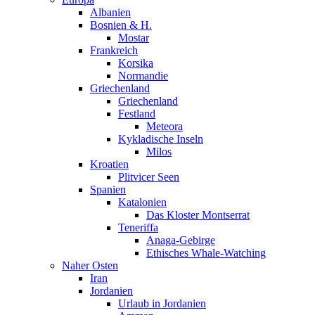
Albanien
Bosnien & H.
Mostar
Frankreich
Korsika
Normandie
Griechenland
Griechenland
Festland
Meteora
Kykladische Inseln
Milos
Kroatien
Plitvicer Seen
Spanien
Katalonien
Das Kloster Montserrat
Teneriffa
Anaga-Gebirge
Ethisches Whale-Watching
Naher Osten
Iran
Jordanien
Urlaub in Jordanien