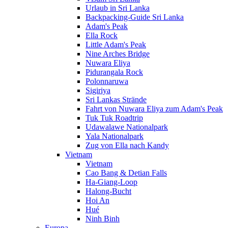
Urlaub in Sri Lanka
Backpacking-Guide Sri Lanka
Adam's Peak
Ella Rock
Little Adam's Peak
Nine Arches Bridge
Nuwara Eliya
Pidurangala Rock
Polonnaruwa
Sigiriya
Sri Lankas Strände
Fahrt von Nuwara Eliya zum Adam's Peak
Tuk Tuk Roadtrip
Udawalawe Nationalpark
Yala Nationalpark
Zug von Ella nach Kandy
Vietnam
Vietnam
Cao Bang & Detian Falls
Ha-Giang-Loop
Halong-Bucht
Hoi An
Hué
Ninh Binh
Europa