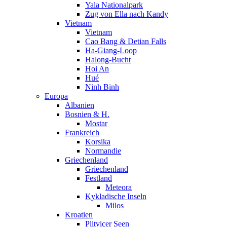
Yala Nationalpark
Zug von Ella nach Kandy
Vietnam
Vietnam
Cao Bang & Detian Falls
Ha-Giang-Loop
Halong-Bucht
Hoi An
Hué
Ninh Binh
Europa
Albanien
Bosnien & H.
Mostar
Frankreich
Korsika
Normandie
Griechenland
Griechenland
Festland
Meteora
Kykladische Inseln
Milos
Kroatien
Plitvicer Seen