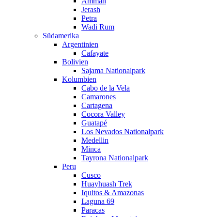
Amman
Jerash
Petra
Wadi Rum
Südamerika
Argentinien
Cafayate
Bolivien
Sajama Nationalpark
Kolumbien
Cabo de la Vela
Camarones
Cartagena
Cocora Valley
Guatapé
Los Nevados Nationalpark
Medellin
Minca
Tayrona Nationalpark
Peru
Cusco
Huayhuash Trek
Iquitos & Amazonas
Laguna 69
Paracas