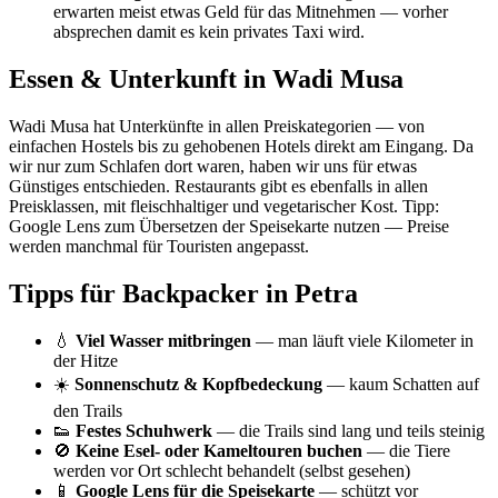
erwarten meist etwas Geld für das Mitnehmen — vorher
absprechen damit es kein privates Taxi wird.
Essen & Unterkunft in Wadi Musa
Wadi Musa hat Unterkünfte in allen Preiskategorien — von
einfachen Hostels bis zu gehobenen Hotels direkt am Eingang. Da
wir nur zum Schlafen dort waren, haben wir uns für etwas
Günstiges entschieden. Restaurants gibt es ebenfalls in allen
Preisklassen, mit fleischhaltiger und vegetarischer Kost. Tipp:
Google Lens zum Übersetzen der Speisekarte nutzen — Preise
werden manchmal für Touristen angepasst.
Tipps für Backpacker in Petra
💧
Viel Wasser mitbringen
— man läuft viele Kilometer in
der Hitze
☀️
Sonnenschutz & Kopfbedeckung
— kaum Schatten auf
den Trails
👟
Festes Schuhwerk
— die Trails sind lang und teils steinig
🚫
Keine Esel- oder Kameltouren buchen
— die Tiere
werden vor Ort schlecht behandelt (selbst gesehen)
📱
Google Lens für die Speisekarte
— schützt vor