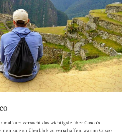
co
ir mal kurz versucht das wichtigste über Cusco’s
inen kurzen Überblick zu verschaffen, warum Cusco