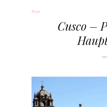
Peru
Cusco – Pe
Haupt
SE