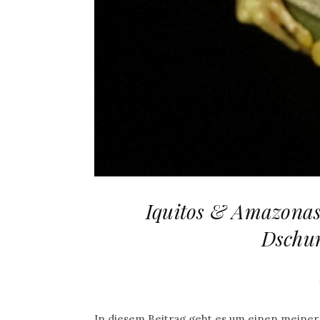
Iquitos & Amazonas:
Dschu
In diesem Beitrag geht es um einen meiner 