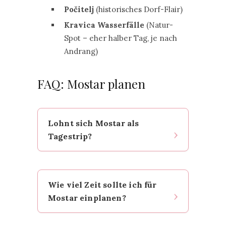
Počitelj
(historisches Dorf-Flair)
Kravica Wasserfälle
(Natur-
Spot – eher halber Tag, je nach
Andrang)
FAQ: Mostar planen
Lohnt sich Mostar als
Tagestrip?
Ja, besonders als Zwischenstopp
(z. B. Split–Dubrovnik) oder
Wie viel Zeit sollte ich für
Tagestrip ab Sarajevo. Die Altstadt
Mostar einplanen?
ist kompakt, aber sehr fotogen –
4–6 Stunden reichen meist.