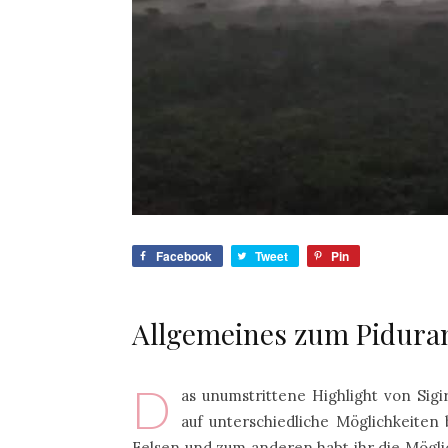
Facebook
Tweet
Pin
Allgemeines zum Pidura
D
as unumstrittene Highlight von Sigi
auf unterschiedliche Möglichkeiten
Felsen und zum anderen habt ihr die Mögl