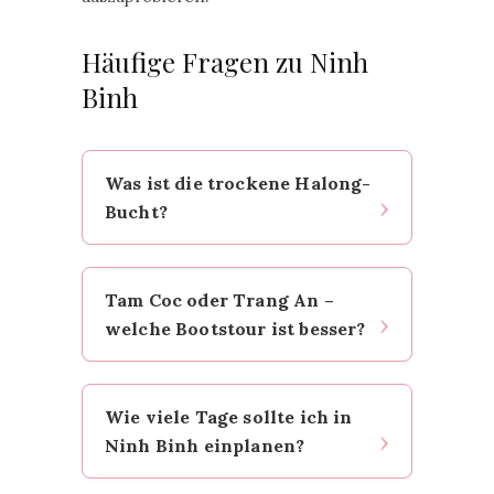
Häufige Fragen zu Ninh
Binh
Was ist die trockene Halong-
Bucht?
Die „trockene Halong-Bucht“ ist
Tam Coc oder Trang An –
der Spitzname für die
welche Bootstour ist besser?
Karstlandschaft rund um Ninh
Binh und Tam Coc. Die
Kalksteinformationen ähneln
Beide führen durch
optisch denen der weltberühmten
Wie viele Tage sollte ich in
Karstlandschaft und Höhlen,
Halong-Bucht – nur befinden sie
Ninh Binh einplanen?
unterscheiden sich aber im
sich hier an Land statt im Meer,
Charakter. Tam Coc ist kürzer (ca.