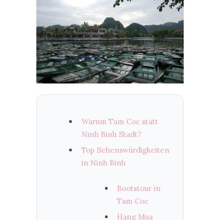
Warum Tam Coc statt
Ninh Binh Stadt?
Top Sehenswürdigkeiten
in Ninh Binh
Bootstour in
Tam Coc
Hang Mua