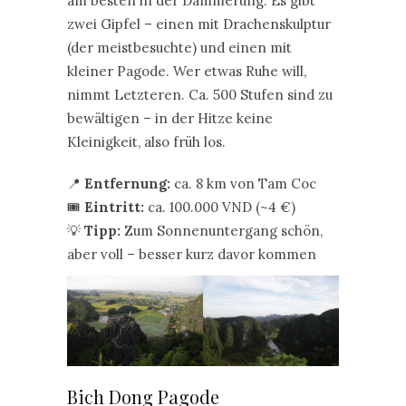
am besten in der Dämmerung. Es gibt
zwei Gipfel – einen mit Drachenskulptur
(der meistbesuchte) und einen mit
kleiner Pagode. Wer etwas Ruhe will,
nimmt Letzteren. Ca. 500 Stufen sind zu
bewältigen – in der Hitze keine
Kleinigkeit, also früh los.
📍
Entfernung:
ca. 8 km von Tam Coc
🎟️
Eintritt:
ca. 100.000 VND (~4 €)
💡
Tipp:
Zum Sonnenuntergang schön,
aber voll – besser kurz davor kommen
Bich Dong Pagode