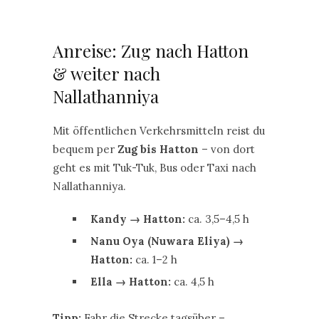
Anreise: Zug nach Hatton
& weiter nach
Nallathanniya
Mit öffentlichen Verkehrsmitteln reist du
bequem per
Zug bis Hatton
– von dort
geht es mit Tuk-Tuk, Bus oder Taxi nach
Nallathanniya.
Kandy → Hatton:
ca. 3,5–4,5 h
Nanu Oya (Nuwara Eliya) →
Hatton:
ca. 1–2 h
Ella → Hatton:
ca. 4,5 h
Tipp:
Fahr die Strecke tagsüber –