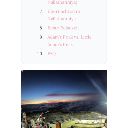
Nallathanniya)
Übernachten in
Nallathanniya
Beste Reisezeit
Adam’s Peak vs. Little
Adam’s Peak
FAQ