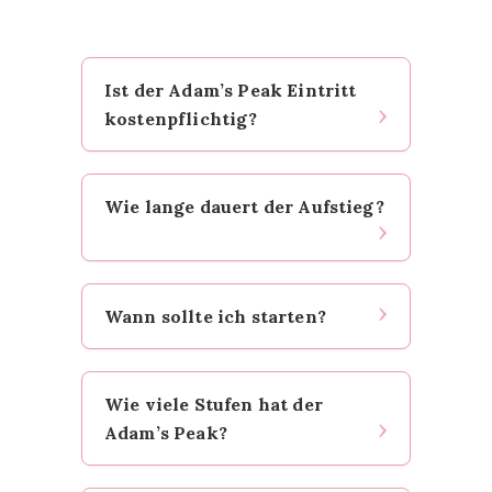
Ist der Adam’s Peak Eintritt
kostenpflichtig?
Nein, der Aufstieg ist aktuell
Wie lange dauert der Aufstieg?
kostenlos.
Rechne mit etwa 3 Stunden bis
Wann sollte ich starten?
zum Gipfel. Mit Pausen,
Zeremonie und Abstieg insgesamt
5–6 Stunden.
Zwischen 02:00–02:30 Uhr. So
Wie viele Stufen hat der
erreichst du den Gipfel rechtzeitig
Adam’s Peak?
zum Sonnenaufgang.