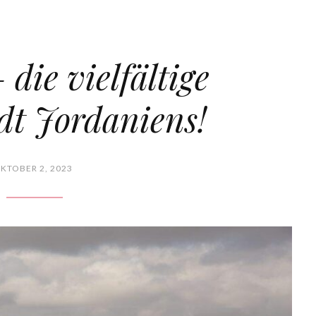
ie vielfältige
dt Jordaniens!
KTOBER 2, 2023