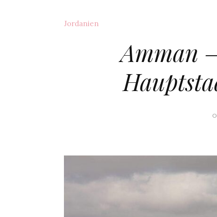
Jordanien
Amman – d
Hauptsta
O