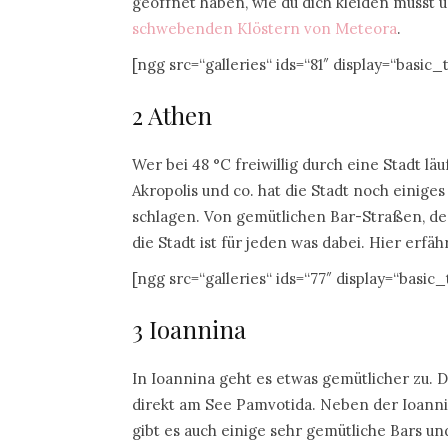
geöffnet haben, wie du dich kleiden musst u
schwebenden Klöstern von Meteora
.
[ngg src=“galleries“ ids=“81″ display=“basic
2 Athen
Wer bei 48 °C freiwillig durch eine Stadt l
Akropolis und co. hat die Stadt noch einige
schlagen. Von gemütlichen Bar-Straßen, de
die Stadt ist für jeden was dabei. Hier erfä
[ngg src=“galleries“ ids=“77″ display=“basic
3 Ioannina
In Ioannina geht es etwas gemütlicher zu. D
direkt am See Pamvotida. Neben der Ioann
gibt es auch einige sehr gemütliche Bars u