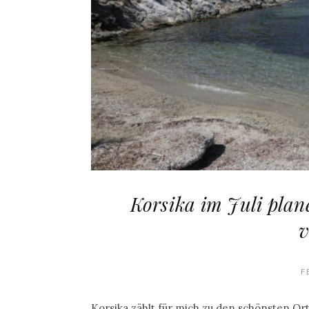
Korsika im Juli plan
v
F
Korsika zählt für mich zu den schönsten Orte